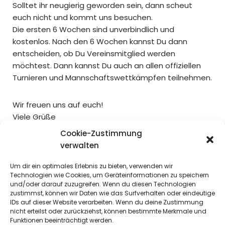
Solltet ihr neugierig geworden sein, dann scheut
euch nicht und kommt uns besuchen.
Die ersten 6 Wochen sind unverbindlich und
kostenlos. Nach den 6 Wochen kannst Du dann
entscheiden, ob Du Vereinsmitglied werden
möchtest. Dann kannst Du auch an allen offiziellen
Turnieren und Mannschaftswettkämpfen teilnehmen.
Wir freuen uns auf euch!
Viele Grüße
Euer TTSV DJK Bous
Cookie-Zustimmung
verwalten
Um dir ein optimales Erlebnis zu bieten, verwenden wir
Technologien wie Cookies, um Geräteinformationen zu speichern
Training in den Ferien
und/oder darauf zuzugreifen. Wenn du diesen Technologien
zustimmst, können wir Daten wie das Surfverhalten oder eindeutige
IDs auf dieser Website verarbeiten. Wenn du deine Zustimmung
In den Sommerferien (29.06.26 – 09.08.26) entfällt das
nicht erteilst oder zurückziehst, können bestimmte Merkmale und
Funktionen beeinträchtigt werden.
Donnerstagstraining.