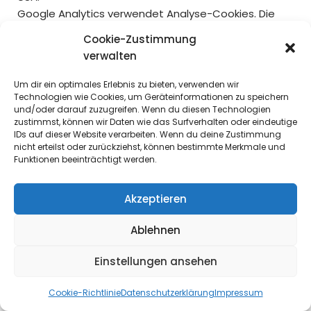
Google Analytics verwendet Analyse-Cookies. Die
durch die Cookies erzeugten Informationen über Ihre
Cookie-Zustimmung
Benutzung dieser Website werden in der Regel an
verwalten
einen Server von Google in den USA übertragen und
dort gespeichert. Wir erweitern den Google Analytics
Um dir ein optimales Erlebnis zu bieten, verwenden wir
Code um den Code „gat._anonymizeIp();“. Dieser
Technologien wie Cookies, um Geräteinformationen zu speichern
und/oder darauf zuzugreifen. Wenn du diesen Technologien
Code bewirkt, dass auf die protokollierte IP-Adresse
zustimmst, können wir Daten wie das Surfverhalten oder eindeutige
von Google innerhalb von Mitgliedstaaten der
IDs auf dieser Website verarbeiten. Wenn du deine Zustimmung
Europäischen Union oder in anderen Vertragsstaaten
nicht erteilst oder zurückziehst, können bestimmte Merkmale und
Funktionen beeinträchtigt werden.
des Abkommens über den Europäischen
Wirtschaftsraum vor der Übertragung gekürzt wird.
Nur in Ausnahmefällen wird die volle IP-Adresse an
Akzeptieren
einen Server von Google in den USA übertragen und
Ablehnen
dort gekürzt. Im Auftrag des Betreibers dieser
Website wird Google diese Informationen benutzen,
Einstellungen ansehen
um Ihre Nutzung der Website auszuwerten, um
Reports über die Websiteaktivitäten
Cookie-Richtlinie
Datenschutzerklärung
Impressum
zusammenzustellen und um weitere mit der