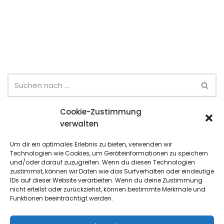
Cookie-Zustimmung
Neueste Beiträge
verwalten
Sommer-Team-Cup (6. Spieltag)
Um dir ein optimales Erlebnis zu bieten, verwenden wir
Technologien wie Cookies, um Geräteinformationen zu speichern
Sommer-Team-Cup (5. Spieltag)
und/oder darauf zuzugreifen. Wenn du diesen Technologien
zustimmst, können wir Daten wie das Surfverhalten oder eindeutige
Sommer-Team-Cup (4. Spieltag)
IDs auf dieser Website verarbeiten. Wenn du deine Zustimmung
nicht erteilst oder zurückziehst, können bestimmte Merkmale und
Sommer-Team-Cup (3. Spieltag)
Funktionen beeinträchtigt werden.
Jugend-Quartalsmeisterschaften (Juni)