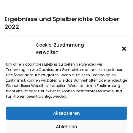
Ergebnisse und Spielberichte Oktober
2022
Tischtennis Bezirksliga Herren: TTC Ensdorf : TTSV DJK
Cookie-Zustimmung
Bous II – 1 : 9 01.10.22
verwalten
Auch ohne Captain Maik Herrmann konnte unsere
Zweite im Derby in Ensdorf die weiße Weste bewahren
Um dir ein optimales Erlebnis zu bieten, verwenden wir
Technologien wie Cookies, um Geräteinformationen zu speichern
und bleibt mit 6:0 Punkten auf Rang 2 in
und/oder darauf zuzugreifen. Wenn du diesen Technologien
der…
Weiterlesen »
zustimmst, können wir Daten wie das Surfverhalten oder eindeutige
IDs auf dieser Website verarbeiten. Wenn du deine Zustimmung
nicht erteilst oder zurückziehst, können bestimmte Merkmale und
Funktionen beeinträchtigt werden.
Akzeptieren
Ablehnen