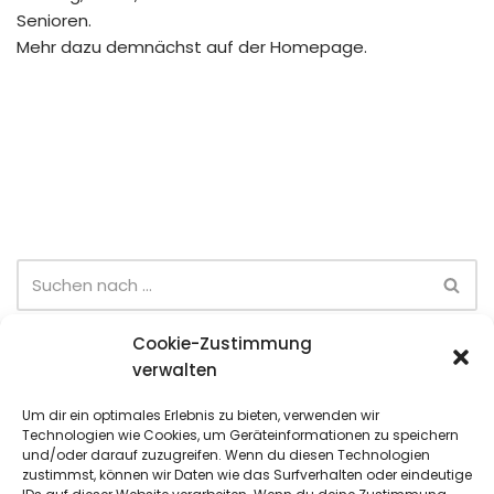
Senioren.
Mehr dazu demnächst auf der Homepage.
Cookie-Zustimmung
Neueste Beiträge
verwalten
Eltern-Kind-Turnier (28.06)
Um dir ein optimales Erlebnis zu bieten, verwenden wir
Technologien wie Cookies, um Geräteinformationen zu speichern
Sommer-Team-Cup (6. Spieltag)
und/oder darauf zuzugreifen. Wenn du diesen Technologien
zustimmst, können wir Daten wie das Surfverhalten oder eindeutige
Sommer-Team-Cup (5. Spieltag)