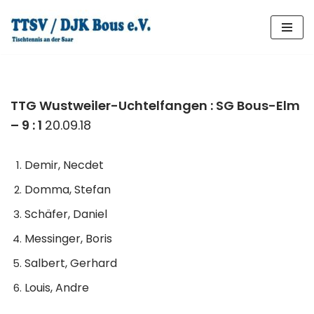
Zum
Inhalt
springen
TTG Wustweiler-Uchtelfangen : SG Bous-Elm
– 9 : 1
20.09.18
Demir, Necdet
Domma, Stefan
Schäfer, Daniel
Messinger, Boris
Salbert, Gerhard
Louis, Andre