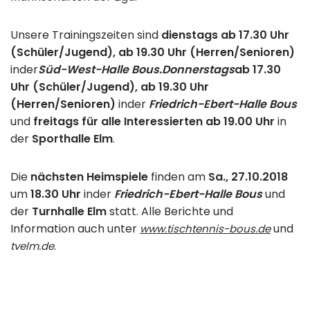
Unsere Trainingszeiten sind
dienstags ab 17.30 Uhr
(Schüler/Jugend), ab 19.30 Uhr (Herren/Senioren)
in
der
Süd-West-Halle Bous.
Donnerstags
ab 17.30
Uhr (Schüler/Jugend), ab 19.30 Uhr
(Herren/Senioren)
in
der
Friedrich-Ebert-Halle Bous
und
freitags für alle Interessierten ab 19.00 Uhr
in
der
Sporthalle Elm
.
Die
nächsten Heimspiele
finden am
Sa., 27.10.2018
um
18.30 Uhr
in
der
Friedrich-Ebert-Halle Bous
und
der
Turnhalle Elm
statt. Alle Berichte und
Information auch unter
und
www.tischtennis-bous.de
.
tvelm.de