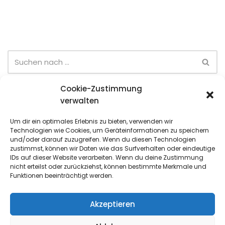
Cookie-Zustimmung
Neueste Beiträge
verwalten
Eltern-Kind-Turnier (28.06)
Um dir ein optimales Erlebnis zu bieten, verwenden wir
Technologien wie Cookies, um Geräteinformationen zu speichern
Sommer-Team-Cup (6. Spieltag)
und/oder darauf zuzugreifen. Wenn du diesen Technologien
zustimmst, können wir Daten wie das Surfverhalten oder eindeutige
Sommer-Team-Cup (5. Spieltag)
IDs auf dieser Website verarbeiten. Wenn du deine Zustimmung
nicht erteilst oder zurückziehst, können bestimmte Merkmale und
Sommer-Team-Cup (4. Spieltag)
Funktionen beeinträchtigt werden.
Sommer-Team-Cup (3. Spieltag)
Akzeptieren