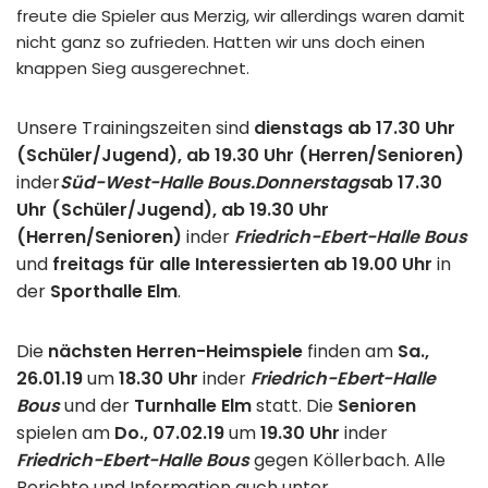
freute die Spieler aus Merzig, wir allerdings waren damit
nicht ganz so zufrieden. Hatten wir uns doch einen
knappen Sieg ausgerechnet.
Unsere Trainingszeiten sind
dienstags ab 17.30 Uhr
(Schüler/Jugend), ab 19.30 Uhr (Herren/Senioren)
in
der
Süd-West-Halle Bous.
Donnerstags
ab 17.30
Uhr (Schüler/Jugend), ab 19.30 Uhr
(Herren/Senioren)
in
der
Friedrich-Ebert-Halle Bous
und
freitags für alle Interessierten ab 19.00 Uhr
in
der
Sporthalle Elm
.
Die
nächsten Herren-Heimspiele
finden am
Sa.,
26.01.19
um
18.30 Uhr
in
der
Friedrich-Ebert-Halle
Bous
und der
Turnhalle Elm
statt. Die
Senioren
spielen am
Do., 07.02.19
um
19.30 Uhr
in
der
Friedrich-Ebert-Halle Bous
gegen Köllerbach. Alle
Berichte und Information auch unter