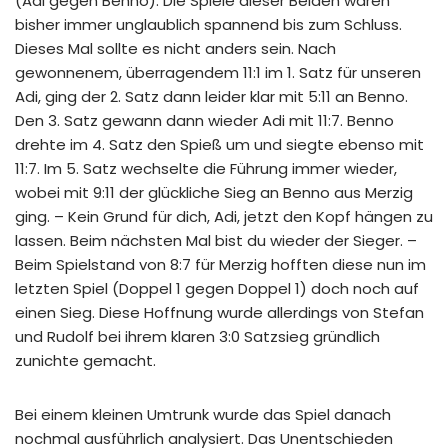
(Adi gegen Benno). Die Spiele dieser Beiden waren
bisher immer unglaublich spannend bis zum Schluss.
Dieses Mal sollte es nicht anders sein. Nach
gewonnenem, überragendem 11:1 im 1. Satz für unseren
Adi, ging der 2. Satz dann leider klar mit 5:11 an Benno.
Den 3. Satz gewann dann wieder Adi mit 11:7. Benno
drehte im 4. Satz den Spieß um und siegte ebenso mit
11:7. Im 5. Satz wechselte die Führung immer wieder,
wobei mit 9:11 der glückliche Sieg an Benno aus Merzig
ging. – Kein Grund für dich, Adi, jetzt den Kopf hängen zu
lassen. Beim nächsten Mal bist du wieder der Sieger. –
Beim Spielstand von 8:7 für Merzig hofften diese nun im
letzten Spiel (Doppel 1 gegen Doppel 1) doch noch auf
einen Sieg. Diese Hoffnung wurde allerdings von Stefan
und Rudolf bei ihrem klaren 3:0 Satzsieg gründlich
zunichte gemacht.
Bei einem kleinen Umtrunk wurde das Spiel danach
nochmal ausführlich analysiert. Das Unentschieden