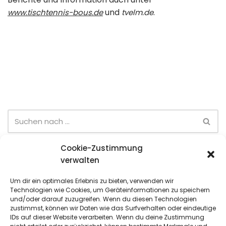
und
.
www.tischtennis-bous.de
tvelm.de
Cookie-Zustimmung
Neueste Beiträge
verwalten
Eltern-Kind-Turnier (28.06)
Um dir ein optimales Erlebnis zu bieten, verwenden wir
Technologien wie Cookies, um Geräteinformationen zu speichern
Sommer-Team-Cup (6. Spieltag)
und/oder darauf zuzugreifen. Wenn du diesen Technologien
zustimmst, können wir Daten wie das Surfverhalten oder eindeutige
Sommer-Team-Cup (5. Spieltag)
IDs auf dieser Website verarbeiten. Wenn du deine Zustimmung