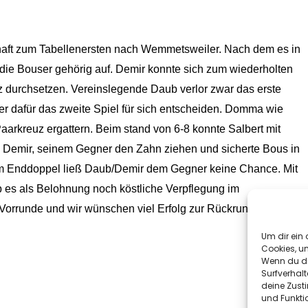
haft zum Tabellenersten nach Wemmetsweiler. Nach dem es in
die Bouser gehörig auf. Demir konnte sich zum wiederholten
 durchsetzen. Vereinslegende Daub verlor zwar das erste
ber dafür das zweite Spiel für sich entscheiden. Domma wie
aarkreuz ergattern. Beim stand von 6-8 konnte Salbert mit
Demir, seinem Gegner den Zahn ziehen und sicherte Bous in
Im Enddoppel ließ Daub/Demir dem Gegner keine Chance. Mit
 es als Belohnung noch köstliche Verpflegung im
Vorrunde und wir wünschen viel Erfolg zur Rückrunde.
Um dir ein 
Cookies, u
Wenn du di
Surfverhalt
deine Zust
und Funkti