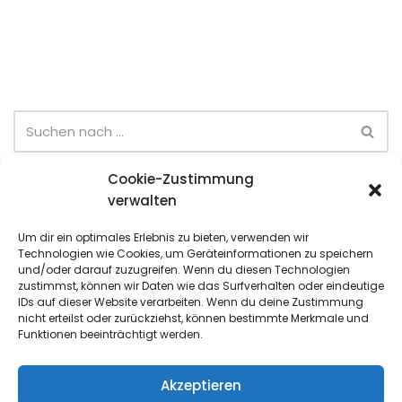
Cookie-Zustimmung
Neueste Beiträge
verwalten
Eltern-Kind-Turnier (28.06)
Um dir ein optimales Erlebnis zu bieten, verwenden wir
Technologien wie Cookies, um Geräteinformationen zu speichern
Sommer-Team-Cup (6. Spieltag)
und/oder darauf zuzugreifen. Wenn du diesen Technologien
zustimmst, können wir Daten wie das Surfverhalten oder eindeutige
Sommer-Team-Cup (5. Spieltag)
IDs auf dieser Website verarbeiten. Wenn du deine Zustimmung
nicht erteilst oder zurückziehst, können bestimmte Merkmale und
Sommer-Team-Cup (4. Spieltag)
Funktionen beeinträchtigt werden.
Sommer-Team-Cup (3. Spieltag)
Akzeptieren