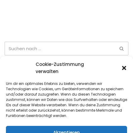
Cookie-Zustimmung
Neueste Beiträge
verwalten
Sommer-Team-Cup (6. Spieltag)
Um dir ein optimales Erlebnis zu bieten, verwenden wir
Technologien wie Cookies, um Geräteinformationen zu speichern
Sommer-Team-Cup (5. Spieltag)
und/oder darauf zuzugreifen. Wenn du diesen Technologien
zustimmst, können wir Daten wie das Surfverhalten oder eindeutige
Sommer-Team-Cup (4. Spieltag)
IDs auf dieser Website verarbeiten. Wenn du deine Zustimmung
nicht erteilst oder zurückziehst, können bestimmte Merkmale und
Sommer-Team-Cup (3. Spieltag)
Funktionen beeinträchtigt werden.
Jugend-Quartalsmeisterschaften (Juni)
Akzeptieren