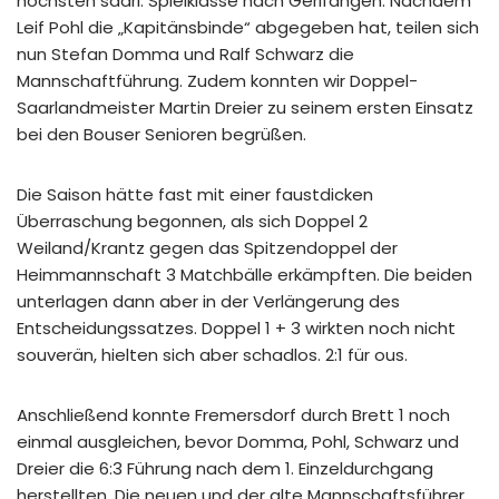
höchsten saarl. Spielklasse nach Gerlfangen. Nachdem
Leif Pohl die „Kapitänsbinde“ abgegeben hat, teilen sich
nun Stefan Domma und Ralf Schwarz die
Mannschaftführung. Zudem konnten wir Doppel-
Saarlandmeister Martin Dreier zu seinem ersten Einsatz
bei den Bouser Senioren begrüßen.
Die Saison hätte fast mit einer faustdicken
Überraschung begonnen, als sich Doppel 2
Weiland/Krantz gegen das Spitzendoppel der
Heimmannschaft 3 Matchbälle erkämpften. Die beiden
unterlagen dann aber in der Verlängerung des
Entscheidungssatzes. Doppel 1 + 3 wirkten noch nicht
souverän, hielten sich aber schadlos. 2:1 für ous.
Anschließend konnte Fremersdorf durch Brett 1 noch
einmal ausgleichen, bevor Domma, Pohl, Schwarz und
Dreier die 6:3 Führung nach dem 1. Einzeldurchgang
herstellten. Die neuen und der alte Mannschaftsführer