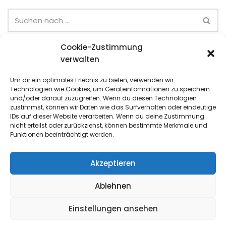
Cookie-Zustimmung
Neueste Beiträge
verwalten
Sommer-Team-Cup (6. Spieltag)
Um dir ein optimales Erlebnis zu bieten, verwenden wir
Technologien wie Cookies, um Geräteinformationen zu speichern
Sommer-Team-Cup (5. Spieltag)
und/oder darauf zuzugreifen. Wenn du diesen Technologien
zustimmst, können wir Daten wie das Surfverhalten oder eindeutige
Sommer-Team-Cup (4. Spieltag)
IDs auf dieser Website verarbeiten. Wenn du deine Zustimmung
nicht erteilst oder zurückziehst, können bestimmte Merkmale und
Sommer-Team-Cup (3. Spieltag)
Funktionen beeinträchtigt werden.
Jugend-Quartalsmeisterschaften (Juni)
Akzeptieren
Ablehnen
Impressum
Cookie-Richtlinie (EU)
Einstellungen ansehen
Datenschutz
Kontakt