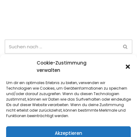
Cookie-Zustimmung
Neueste Beiträge
verwalten
Sommer-Team-Cup (6. Spieltag)
Um dir ein optimales Erlebnis zu bieten, verwenden wir
Technologien wie Cookies, um Geräteinformationen zu speichern
Sommer-Team-Cup (5. Spieltag)
und/oder darauf zuzugreifen. Wenn du diesen Technologien
zustimmst, können wir Daten wie das Surfverhalten oder eindeutige
Sommer-Team-Cup (4. Spieltag)
IDs auf dieser Website verarbeiten. Wenn du deine Zustimmung
nicht erteilst oder zurückziehst, können bestimmte Merkmale und
Sommer-Team-Cup (3. Spieltag)
Funktionen beeinträchtigt werden.
Jugend-Quartalsmeisterschaften (Juni)
Akzeptieren