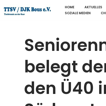
HOME
AKTUELLES
Zum
SOZIALE MEDIEN
CH
Inhalt
springen
Senioren
belegt den
den Ü40 