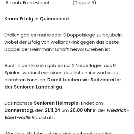
Laub, Franz-Josef (Doppel 3)
Klarer Erfolg in Quierschied
Endlich gab es mal wieder 3 Doppelsiege zu bejubeln,
wobei der Erfolg von Weiland/Pink gegen das beste
Doppel der Heimmannschaft hervorzuheben ist.
Auch in den Einzeln gab es nur 2 Niederlagen aus 9
Spielen, wodurch wir einen deutlichen Auswärtssieg
einfahren konnten.
Damit bleiben wir Spitzenreiter
der Senioren Landesliga.
Das nächste
Senioren Heimspiel
findet am
Donnerstag
, den
21.11.24
um
20.00 Uhr
in der
Friedrich-
Ebert-Halle
Bous
statt.
Wer über 40 Jahre ist und sich nochmal sportlich