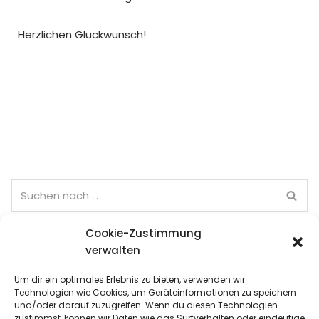
Herzlichen Glückwunsch!
Cookie-Zustimmung
Neueste Beiträge
verwalten
Sommer-Team-Cup (6. Spieltag)
Um dir ein optimales Erlebnis zu bieten, verwenden wir
Technologien wie Cookies, um Geräteinformationen zu speichern
Sommer-Team-Cup (5. Spieltag)
und/oder darauf zuzugreifen. Wenn du diesen Technologien
zustimmst, können wir Daten wie das Surfverhalten oder eindeutige